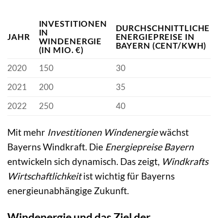
INVESTITIONEN
DURCHSCHNITTLICHE
IN
JAHR
ENERGIEPREISE IN
WINDENERGIE
BAYERN (CENT/KWH)
(IN MIO. €)
2020
150
30
2021
200
35
2022
250
40
Mit mehr
Investitionen Windenergie
wächst
Bayerns Windkraft. Die
Energiepreise Bayern
entwickeln sich dynamisch. Das zeigt,
Windkrafts
Wirtschaftlichkeit
ist wichtig für Bayerns
energieunabhängige Zukunft.
Windenergie und das Ziel der