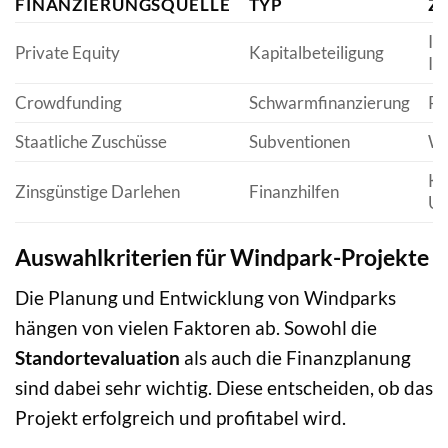
FINANZIERUNGSQUELLE
TYP
Z
Ins
Private Equity
Kapitalbeteiligung
In
Crowdfunding
Schwarmfinanzierung
Pr
Staatliche Zuschüsse
Subventionen
Wi
Kl
Zinsgünstige Darlehen
Finanzhilfen
Un
Auswahlkriterien für Windpark-Projekte
Die Planung und Entwicklung von Windparks
hängen von vielen Faktoren ab. Sowohl die
Standortevaluation
als auch die Finanzplanung
sind dabei sehr wichtig. Diese entscheiden, ob das
Projekt erfolgreich und profitabel wird.