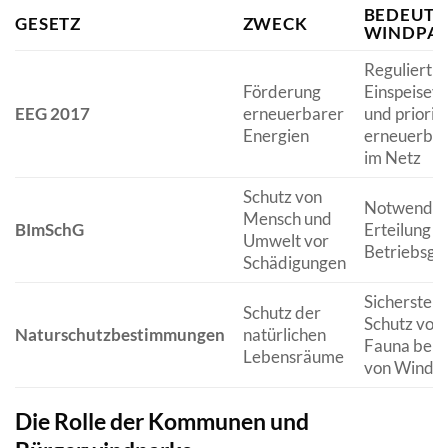
BEDEUTU
GESETZ
ZWECK
WINDPA
Reguliert d
Förderung
Einspeisev
EEG 2017
erneuerbarer
und priorisi
Energien
erneuerbar
im Netz
Schutz von
Notwendig 
Mensch und
BImSchG
Erteilung d
Umwelt vor
Betriebsg
Schädigungen
Sicherstell
Schutz der
Schutz von 
Naturschutzbestimmungen
natürlichen
Fauna bei
Lebensräume
von Windp
Die Rolle der Kommunen und