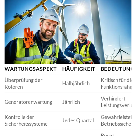
WARTUNGSASPEKT
HÄUFIGKEIT
BEDEUTUNG
Überprüfung der
Kritisch für die
Halbjährlich
Rotoren
Funktionsfähigk
Verhindert
Generatorenwartung
Jährlich
Leistungsverlus
Kontrolle der
Gewährleistet
Jedes Quartal
Sicherheitssysteme
Betriebssicherh
Beugt