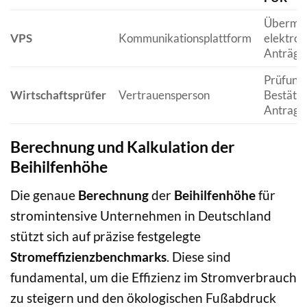
Übermit
VPS
Kommunikationsplattform
elektron
Anträge
Prüfung
Wirtschaftsprüfer
Vertrauensperson
Bestätig
Antrags
Berechnung und Kalkulation der
Beihilfenhöhe
Die genaue
Berechnung
der
Beihilfenhöhe
für
stromintensive Unternehmen in Deutschland
stützt sich auf präzise festgelegte
Stromeffizienzbenchmarks
. Diese sind
fundamental, um die Effizienz im Stromverbrauch
zu steigern und den ökologischen Fußabdruck