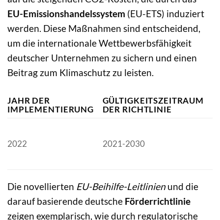
EU-Emissionshandelssystem
(EU-ETS) induziert
werden. Diese Maßnahmen sind entscheidend,
um die internationale Wettbewerbsfähigkeit
deutscher Unternehmen zu sichern und einen
Beitrag zum Klimaschutz zu leisten.
JAHR DER
GÜLTIGKEITSZEITRAUM
Z
IMPLEMENTIERUNG
DER RICHTLINIE
Ü
A
Be
2022
2021-2030
u
d
Die novellierten
EU-Beihilfe-Leitlinien
und die
darauf basierende deutsche
Förderrichtlinie
zeigen exemplarisch, wie durch regulatorische