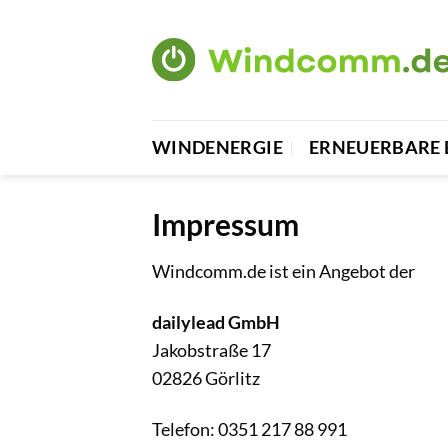
Zum
Inhalt
springen
WINDENERGIE
ERNEUERBARE 
Impressum
Windcomm.de ist ein Angebot der
dailylead GmbH
Jakobstraße 17
02826 Görlitz
Telefon: 0351 217 88 991