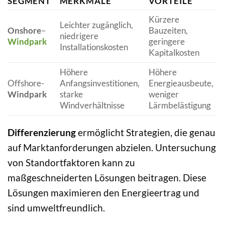
SEGMENT
MERKMALE
VORTEILE
Kürzere
Leichter zugänglich,
Onshore
–
Bauzeiten,
niedrigere
Windpark
geringere
Installationskosten
Kapitalkosten
Höhere
Höhere
Offshore-
Anfangsinvestitionen,
Energieausbeute,
Windpark
starke
weniger
Windverhältnisse
Lärmbelästigung
Differenzierung
ermöglicht Strategien, die genau
auf Marktanforderungen abzielen. Untersuchung
von Standortfaktoren kann zu
maßgeschneiderten Lösungen beitragen. Diese
Lösungen maximieren den Energieertrag und
sind umweltfreundlich.